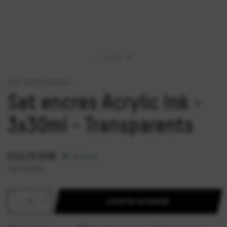
1
/
6
SETS PROFESSIONNELS
Set encres Acrylic Ink -
3x30ml - Transparents
€23,75 EUR
En stock
Taxes incluses.
AJOUTER AU PANIER