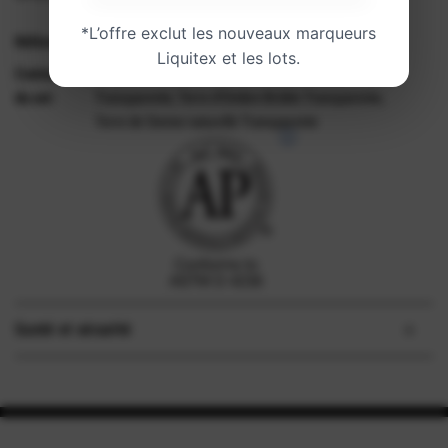
Ajout des touches finales…
*L’offre exclut les nouveaux marqueurs
Référence:
887452002970
Liquitex et les lots.
Contenu
Acrylic Ink - 3x30ml - Terre de Sienne Brûlée
du set:
Transparente, Terre d'Ombre Brûlée Transparente,
Terre de Sienne naturelle Transparente
Santé et sécurité