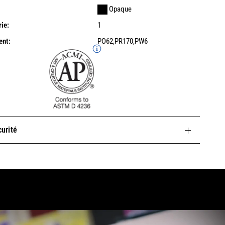
Opaque
ie:
1
ent:
PO62,PR170,PW6
curité