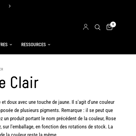
Livraison offerte dès 60€ d'achats
0
FRES
RESSOURCES
ER
e Clair
 et doux avec une touche de jaune. Il s'agit d'une couleur
osée de plusieurs pigments. Remarque : il se peut que
z un produit portant le nom précédent de la couleur, Rose
ir, sur l'emballage, en fonction des rotations de stock. La
de la couleur reste la même.