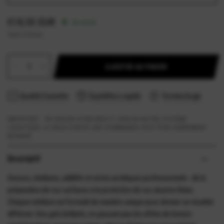
€18,55 EUR
En stock
Taxes incluses.
AJOUTER AU PANIER
Qualité Garantie
Expédition rapide
Terminologie
IMPORTANT - EN RAISON D'UNE MISE À JOUR DE NOTRE SYSTÈME
LOGISTIQUE, LE DÉLAI D'ENVOI DES COMMANDES PEUT ÊTRE LÉGÈREMENT
RETARDÉ.
Descriptif
Gessos, médiums, additifs et vernis acryliques professionnels - de la
préparation de vos surfaces à la protection de vos œuvres finies.
Chaque médium est formulé de manière unique pour donner un résultat
différent. Des gels brillants, en passant pas les effets de texture