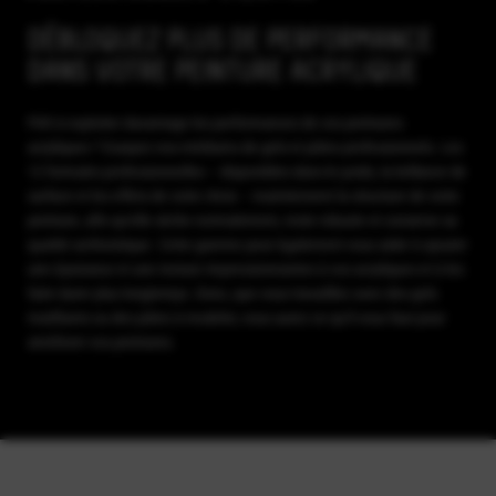
DÉBLOQUEZ PLUS DE PERFORMANCE
DANS VOTRE PEINTURE ACRYLIQUE
Prêt à exploiter davantage les performances de vos peintures
acryliques ? Essayez nos médiums de gels et pâtes professionnels. Les
12 formules professionnelles – disponibles dans le poids, la brillance de
surface et les effets de votre choix – maintiennent la structure de votre
peinture, afin qu'elle sèche normalement, reste robuste et conserve sa
qualité archivistique. Cette gamme peut également vous aider à ajouter
une épaisseur et une texture impressionnantes à vos acryliques et à les
faire durer plus longtemps. Donc, que vous travailliez avec des gels
matifiants ou des pâtes à modeler, vous aurez ce qu'il vous faut pour
améliorer vos peintures.