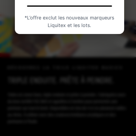
Ajout des touches finales…
*L’offre exclut les nouveaux marqueurs
Liquitex et les lots.
DÉCOUVREZ LA TOILE LIQUITEX BASICS
TRIPLE ENDUITE. PRÊTE À PEINDRE.
Toiles en coton lisse, triple enduite et prête à peindre. Fabriquées avec
du bois certifié FSC MIX et agrafées à l'arrière pour permettre une
peinture sur tout le bord. Disponibles en lots de 3 et en plusieurs tailles
au choix. À utiliser avec des couleurs/médiums acryliques et des
peintures à l'huile.