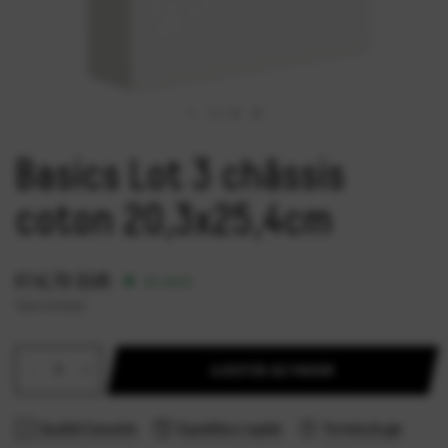
1
/
2
Basics Lot 3 châssis
coton 20,3x25,4cm
€14,70 EUR
En stock
Taxes incluses.
AJOUTER AU PANIER
Qualité Garantie
Expédition rapide
Terminologie