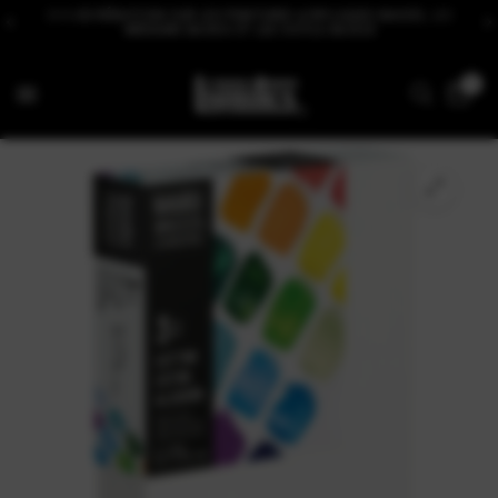
20 % DE RÉDUCTION SUR LES PEINTURES ACRYLIQUES BASICS, LES
MÉDIUMS BASICS ET LES OUTILS BASICS
0