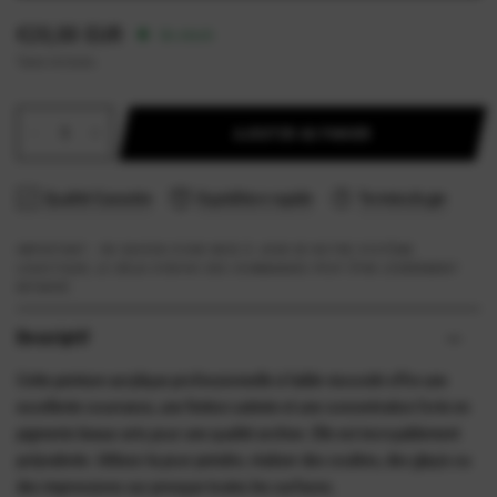
€20,00 EUR
En stock
Taxes incluses.
AJOUTER AU PANIER
Qualité Garantie
Expédition rapide
Terminologie
IMPORTANT - EN RAISON D'UNE MISE À JOUR DE NOTRE SYSTÈME
LOGISTIQUE, LE DÉLAI D'ENVOI DES COMMANDES PEUT ÊTRE LÉGÈREMENT
RETARDÉ.
Descriptif
Cette peinture acrylique professionnelle à faible viscosité offre une
excellente couvrance, une finition satinée et une concentration forte en
pigments beaux-arts pour une qualité archive. Elle est incroyablement
polyvalente. Utilisez-la pour peindre, réaliser des coulées, des glaçis ou
des impressions sur presque toutes les surfaces.