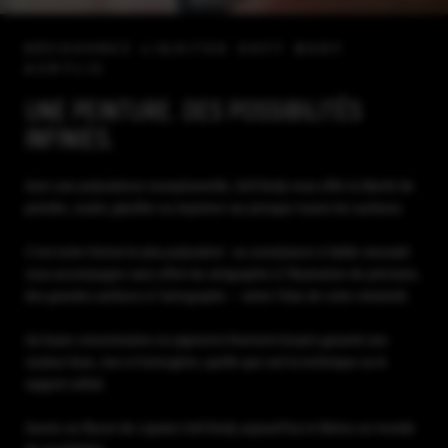
DÉCOUVREZ LIQUITEX SOFT BODY
ACRYLIC
UNE PEINTURE. DES POSSIBILITÉS
INFINIES.
Avec une polyvalence exceptionnelle, Soft Body vous offre la liberté de
peindre, couler, glacifier ou imprimer sur presque toutes les surfaces.
C’est notre format le plus polyvalent : sa consistance à faible viscosité
vous accompagne sans effort du sérigraphie à l’illustration de précision,
des grandes surfaces à l’aérographe — selon l’élan de votre créativité.
Sa haute concentration en pigments finement broyés garantit une
couleur lisse, vive et homogène, quelle que soit la technique ou le
support utilisé.
Ouvrez un flacon de Liquitex Soft Body aujourd’hui et libérez un monde