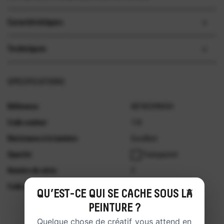
Caractéristiques
Techniques
SPECIFICATIONS
Référence:
887452998334
Code couleur:
118
Résistance à la lumière:
Excellent
Opacité:
Transparent
Numéro de série:
3
Code du pigment:
PV19
QU’EST-CE QUI SE CACHE SOUS LA
PEINTURE ?
Quelque chose de créatif vous attend en