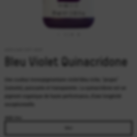
1
/
4
ACRYLIQUE SOFT BODY
Bleu Violet Quinacridone
Une couleur monopigmentaire violet-bleu riche, "propre"
(saturée), puissante et transparente. La quinacridone est un
pigment organique de haute performance, d'une longévité
exceptionnelle.
SIZE:
59ml
59ml