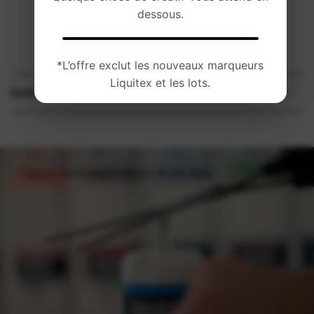
dessous.
🎁
Ajout des touches finales…
*L’offre exclut les nouveaux marqueurs
Liquitex et les lots.
Santé et sécurité