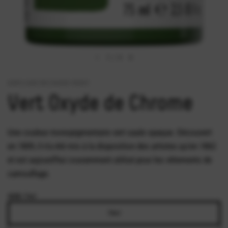
1
/
3
ACRYLIQUE BIO-BASED HEAVY
Vert Oxyde de Chrome
Une couleur monopigmentaire vert saule opaque. Découvert
en 1809, il n'a été mis à la disposition des artistes qu'en 1862
et est aujourd'hui couramment utilisé pour les vêtements de
camouflage.
SIZE:
75ml
75ml