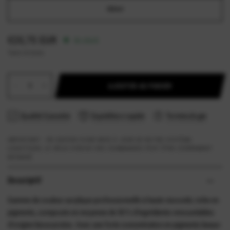
500ml
€20,75 EUR
En stock
Taxes incluses.
AJOUTER AU PANIER
Qualité Garantie
Expédition rapide
Terminologie
IMPORTANT - EN RAISON D'UNE MISE À JOUR DE NOTRE SYSTÈME
LOGISTIQUE, LE DÉLAI D'ENVOI DES COMMANDES PEUT ÊTRE LÉGÈREMENT
RETARDÉ.
Descriptif
Gamme de couleur acrylique professionnelle à haute viscosité, riche en
pigments, composée en moyenne de 50 % d'ingrédients renouvelables
d'origine biosourcées. Avec une forte concentration en pigments beaux-