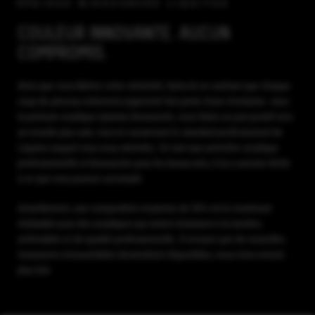
ÉPAISSE BIOSOURCÉE LIQUITEX
COULEUR INNOVANTE. AUCUN
COMPROMIS.
Alors que vous libérez votre créativité, faites-le en sachant que chaque
coup de pinceau richement pigmenté fait partie d'une révolution. Avec
la peinture acrylique épaisse biosourcée, vous faites un pas positif vers
un monde plus sain, tout en conservant le standard professionnel de
Liquitex auquel vous vous attendez. En tant que première acrylique
professionnelle et biosourcée pour les beaux-arts, il n'y a aucune limite
à ce que vous pouvez accomplir.
Actuellement, une composition moyenne de 50% est le maximum
réalisable pour des acryliques qui soient résistants à la lumière,
archivables et de qualité professionnelle. À mesure que de nouvelles
ressources renouvelables deviendront disponibles, nous irons encore
plus loin.